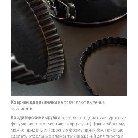
Коврики для выпечки
не позволяют выпечке
прилипать.
Кондитерские вырубки
позволяют сделать аккуратные
фигурки из теста (мастики, марципана). Таким образом,
можно придать интересную форму пряникам, печенью,
сделать отдельные элементы украшений для пирога и