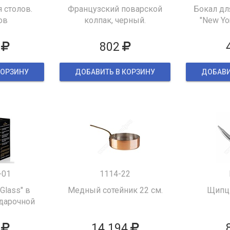
 столов.
Французский поварской
Бокал дл
ов
колпак, черный.
"New Yor
802
КОРЗИНУ
ДОБАВИТЬ В КОРЗИНУ
ДОБАВИ
-01
1114-22
 Glass" в
Медный сотейник 22 см.
Щипцы
дарочной
ке
14 194