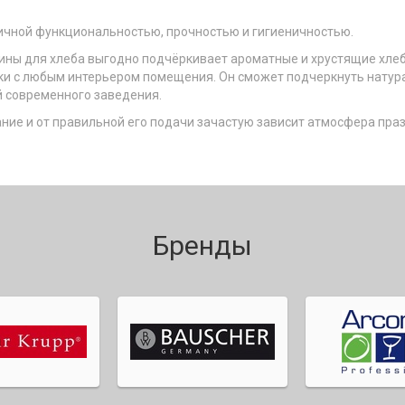
личной функциональностью, прочностью и гигиеничностью.
ины для хлеба выгодно подчёркивает ароматные и хрустящие хл
ки с любым интерьером помещения. Он сможет подчеркнуть натура
й современного заведения.
ание и от правильной его подачи зачастую зависит атмосфера пра
Бренды