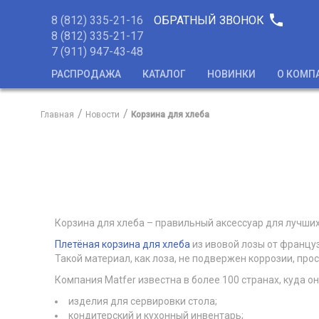
phone
8 (812) 335-21-16
ОБРАТНЫЙ ЗВОНОК
8 (812) 335-21-17
7 (911) 947-43-48
РАСПРОДАЖА
КАТАЛОГ
НОВИНКИ
О КОМП
Главная
Новости
​Корзина для хлеба
Корзина для хлеба – правильный аксессуар для лучши
Плетёная корзина для хлеба
из ивовой лозы от француз
Такой материал, как лоза, не подвержен коррозии, про
Компания Matfer известна в более 100 странах, куда о
изделия для сервировки стола;
кондитерский и кухонный инвентарь;