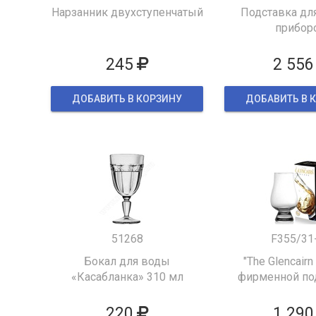
Нарзанник двухступенчатый
Подставка для
прибор
245
2 556
ДОБАВИТЬ В КОРЗИНУ
ДОБАВИТЬ В 
51268
F355/31
Бокал для воды
"The Glencairn
«Касабланка» 310 мл
фирменной по
упаков
220
1 290