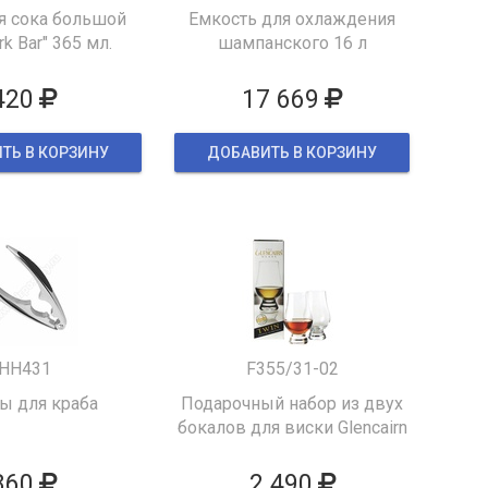
я сока большой
Емкость для охлаждения
k Bar" 365 мл.
шампанского 16 л
420
17 669
ТЬ В КОРЗИНУ
ДОБАВИТЬ В КОРЗИНУ
HH431
F355/31-02
 для краба
Подарочный набор из двух
бокалов для виски Glencairn
860
2 490