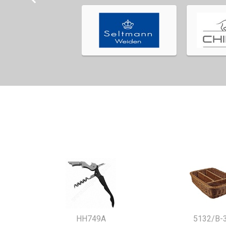
HH749A
5132/B-