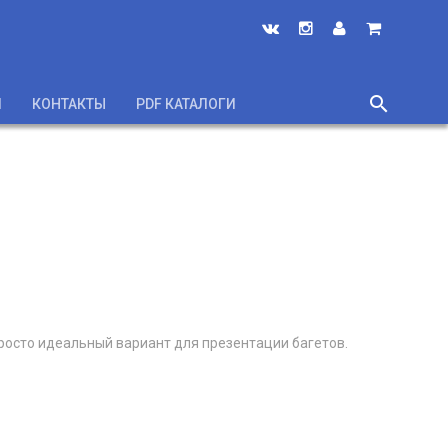
search
И
КОНТАКТЫ
PDF КАТАЛОГИ
close
просто идеальный вариант для презентации багетов.