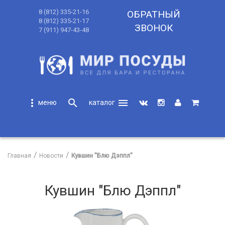
8 (812) 335-21-16
ОБРАТНЫЙ
8 (812) 335-21-17
ЗВОНОК
7 (911) 947-43-48
more_vert
search
menu
search
Главная
Новости
Кувшин "Блю Дэппл"
Кувшин "Блю Дэппл"