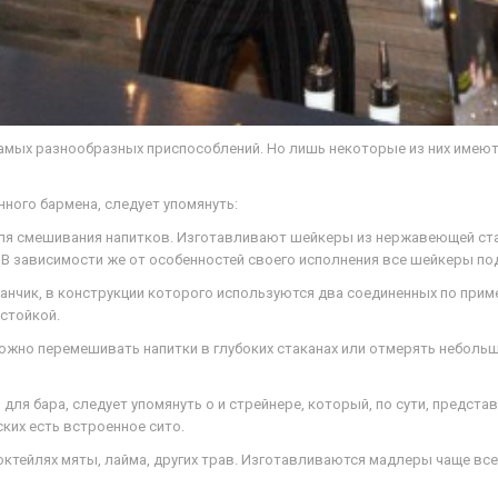
амых разнообразных приспособлений. Но лишь некоторые из них имеют
ного бармена, следует упомянуть:
для смешивания напитков. Изготавливают шейкеры из нержавеющей ста
 В зависимости же от особенностей своего исполнения все шейкеры по
анчик, в конструкции которого используются два соединенных по прим
стойкой.
можно перемешивать напитки в глубоких стаканах или отмерять небольш
для бара, следует упомянуть о и стрейнере, который, по сути, предста
ких есть встроенное сито.
октейлях мяты, лайма, других трав. Изготавливаются мадлеры чаще все