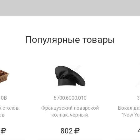
Популярные товары
30B
5700.6000.010
3
 столов.
Французский поварской
Бокал дл
ов
колпак, черный.
"New Yor
802