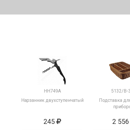
HH749A
5132/B-
Нарзанник двухступенчатый
Подставка для
прибор
245
2 556