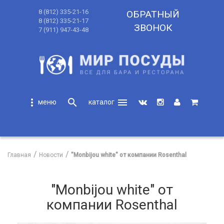
8 (812) 335-21-16
ОБРАТНЫЙ
8 (812) 335-21-17
ЗВОНОК
7 (911) 947-43-48
more_vert
search
menu
search
Главная
Новости
"Monbijou white" от компании Rosenthal
"Monbijou white" от
компании Rosenthal