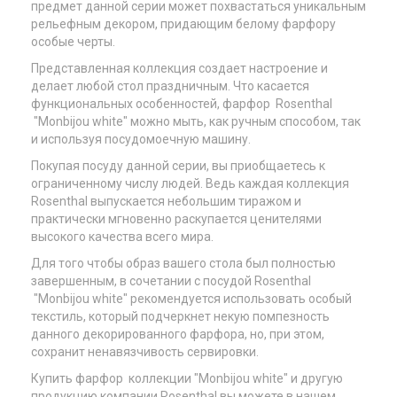
предмет данной серии может похвастаться уникальным
рельефным декором, придающим белому фарфору
особые черты.
Представленная коллекция создает настроение и
делает любой стол праздничным. Что касается
функциональных особенностей, фарфор Rosenthal
"Monbijou white" можно мыть, как ручным способом, так
и используя посудомоечную машину.
Покупая посуду данной серии, вы приобщаетесь к
ограниченному числу людей. Ведь каждая коллекция
Rosenthal выпускается небольшим тиражом и
практически мгновенно раскупается ценителями
высокого качества всего мира.
Для того чтобы образ вашего стола был полностью
завершенным, в сочетании с посудой Rosenthal
"Monbijou white" рекомендуется использовать особый
текстиль, который подчеркнет некую помпезность
данного декорированного фарфора, но, при этом,
сохранит ненавязчивость сервировки.
Купить фарфор коллекции "Monbijou white" и другую
продукцию компании Rosenthal вы можете в нашем