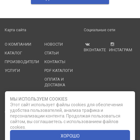
Карта сайта
Социальные сети
О КОМПАНИИ
НОВОСТИ
ВКОНТАКТЕ
ИНСТАГРАМ
КАТАЛОГ
СТАТЬИ
ПРОИЗВОДИТЕЛИ
КОНТАКТЫ
УСЛУГИ
PDF КАТАЛОГИ
ОПЛАТА И
ДОСТАВКА
Служба клиентской поддержки
МЫ ИСПОЛЬЗУЕМ COOKIES
Этот сайт использует файлы cookies для обеспечения
удобства пользователей, анализа трафика и
8 (812) 335-21-16
phone
ОБРАТНЫЙ ЗВОНОК
персонализации контента. Продолжая пользоваться
сайтом, вы соглашаетесь с использованием файлов
8 (812) 335-21-17
7 (911) 947-43-48
cookies.
ХОРОШО