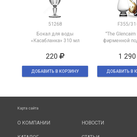
51268
F355/31
Бокал для воды
"The Glencairn
«Касабланка» 310 мл
фирменной по
упаков
220
1 290
ДОБАВИТЬ В КОРЗИНУ
ДОБАВИТЬ В 
Карта сайта
О КОМПАНИИ
НОВОСТИ