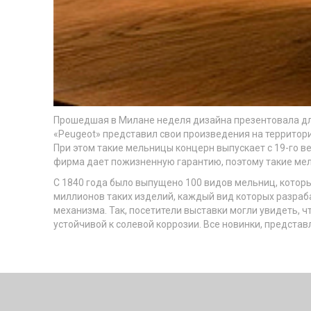
Прошедшая в Милане неделя дизайна презентовала для
«Peugeot» представил свои произведения на территор
При этом такие мельницы концерн выпускает с 19-го в
фирма дает пожизненную гарантию, поэтому такие мел
С 1840 года было выпущено 100 видов мельниц, которы
миллионов таких изделий, каждый вид которых разраб
механизма. Так, посетители выставки могли увидеть, 
устойчивой к солевой коррозии. Все новинки, предста