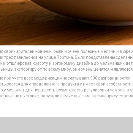
 своих зрителей новинки, были и очень полезные мелочи и в сфе
ии трех павильонов на улице Тортона. Были представлены сделан
ека, отшлифовав красоту и эргономику дизайна до мельчайших дет
ьницы экспортируют по всему миру, они очень ценятся и являются
е при учете всех модификаций насчитывают 900 разновидностей. 
атывается для определенного продукта и имеет свои особенности 
что у мельниц для перца есть возможность регулировки помола, а 
вленные на выставке, получили самые высокие оценки присутствова