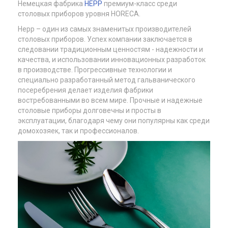
Немецкая фабрика
HEPP
премиум-класс среди
столовых приборов уровня HORECA.
Hepp – один из самых знаменитых производителей
столовых приборов. Успех компании заключается в
следовании традиционным ценностям - надежности и
качества, и использовании инновационных разработок
в производстве. Прогрессивные технологии и
специально разработанный метод гальванического
посеребрения делает изделия фабрики
востребованными во всем мире. Прочные и надежные
столовые приборы долговечны и просты в
эксплуатации, благодаря чему они популярны как среди
домохозяек, так и профессионалов.