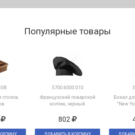
Популярные товары
30B
5700.6000.010
3
 столов.
Французский поварской
Бокал дл
ов
колпак, черный.
"New Yor
802
КОРЗИНУ
ДОБАВИТЬ В КОРЗИНУ
ДОБАВИ