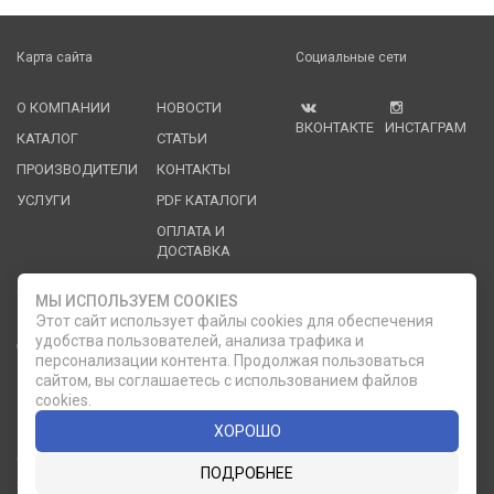
Карта сайта
Социальные сети
О КОМПАНИИ
НОВОСТИ
ВКОНТАКТЕ
ИНСТАГРАМ
КАТАЛОГ
СТАТЬИ
ПРОИЗВОДИТЕЛИ
КОНТАКТЫ
УСЛУГИ
PDF КАТАЛОГИ
ОПЛАТА И
ДОСТАВКА
Служба клиентской поддержки
МЫ ИСПОЛЬЗУЕМ COOKIES
Этот сайт использует файлы cookies для обеспечения
удобства пользователей, анализа трафика и
8 (812) 335-21-16
phone
ОБРАТНЫЙ ЗВОНОК
персонализации контента. Продолжая пользоваться
сайтом, вы соглашаетесь с использованием файлов
8 (812) 335-21-17
7 (911) 947-43-48
cookies.
ХОРОШО
© 2007 — 2026 Компания «Мир Посуды». Все права
ПОДРОБНЕЕ
защищены.