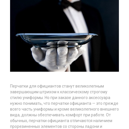
Перчатки для официантов станут великолепным
завершающим штрихом к классическому строгому
стилю униформы. Но при заказе данного аксессуара
нужно понимать, что перчатки официанта — это прежде
всего часть униформы и кроме великолепного внешнего
вида, должны обеспечивать комфорт при работе. От
обычных, перчатки официанта отличаются наличием
прорезиненных элементов со стороны ладони и