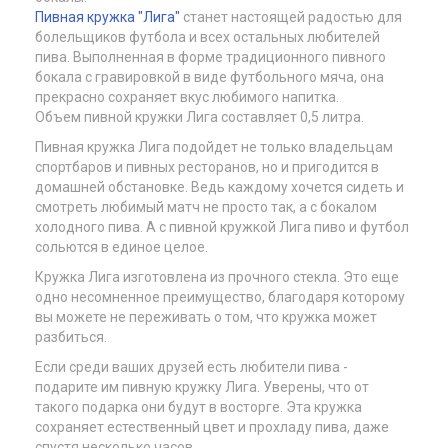
Пивная кружка "Лига"
станет настоящей радостью для
болельщиков футбола и всех остальных любителей
пива. Выполненная в форме традиционного пивного
бокала с гравировкой в виде футбольного мяча, она
прекрасно сохраняет вкус любимого напитка.
Объем пивной кружки Лига составляет 0,5 литра.
Пивная кружка Лига подойдет не только владельцам
спортбаров и пивных ресторанов, но и пригодится в
домашней обстановке. Ведь каждому хочется сидеть и
смотреть любимый матч не просто так, а с бокалом
холодного пива. А с пивной кружкой Лига пиво и футбол
сольются в единое целое.
Кружка Лига изготовлена из прочного стекла. Это еще
одно несомненное преимущество, благодаря которому
вы можете не переживать о том, что кружка может
разбиться.
Если среди ваших друзей есть любители пива -
подарите им пивную кружку Лига. Уверены, что от
такого подарка они будут в восторге. Эта кружка
сохраняет естественный цвет и прохладу пива, даже
спустя несколько часов.