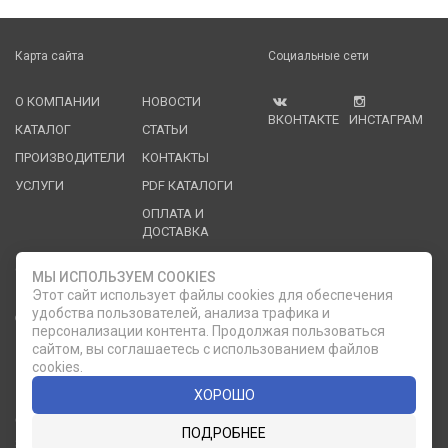
Карта сайта
Социальные сети
О КОМПАНИИ
НОВОСТИ
ВКОНТАКТЕ
ИНСТАГРАМ
КАТАЛОГ
СТАТЬИ
ПРОИЗВОДИТЕЛИ
КОНТАКТЫ
УСЛУГИ
PDF КАТАЛОГИ
ОПЛАТА И
ДОСТАВКА
Служба клиентской поддержки
МЫ ИСПОЛЬЗУЕМ COOKIES
Этот сайт использует файлы cookies для обеспечения
удобства пользователей, анализа трафика и
8 (812) 335-21-16
phone
ОБРАТНЫЙ ЗВОНОК
персонализации контента. Продолжая пользоваться
сайтом, вы соглашаетесь с использованием файлов
8 (812) 335-21-17
7 (911) 947-43-48
cookies.
ХОРОШО
© 2007 — 2026 Компания «Мир Посуды». Все права
ПОДРОБНЕЕ
защищены.