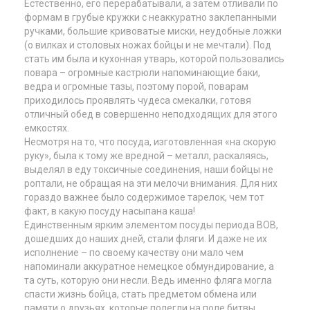
Естественно, его перерабатывали, а затем отливали по
формам в грубые кружки с неаккуратно заклепанными
ручками, большие кри
вов
атые миски, неудобные ложки
(о вилках и столовых ножах бойцы и не мечтали). Под
стать им была и кухонная утварь, которой пользовались
повара – огромные кастрюли напоминающие баки,
ведра и огромные тазы, поэтому порой, поварам
приходилось проявлять чудеса смекалки, готовя
отличный обед в совершенно неподходящих для этого
емкостях.
Несмотря на то, что
посуда
, изготовленная «на скорую
руку», была к тому же вредной – металл, раскаляясь,
выделял в еду токсичные соединения, наши бойцы не
роптали, не обращая на эти мелочи внимания. Для них
гораздо важнее было содержимое тарелок, чем тот
факт, в какую посуду насыпана каша!
Единственным ярким элементом посуды периода
ВОВ
,
дошедших до наших дней, стали фляги. И даже не их
исполнение – по своему качеству они мало чем
напоминали аккуратное немецкое обмундирование, а
та суть, которую они несли. Ведь именно фляга могла
спасти жизнь бойца, стать предметом обмена или
памяти о друзьях, которые полегли на поле битвы.