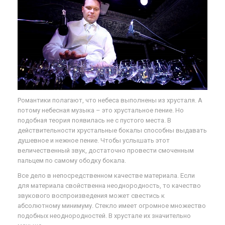
Романтики полагают, что небеса выполнены из хрусталя. А
потому небесная музыка – это хрустальное пение. Но
подобная теория появилась не с пустого места. В
действительности хрустальные бокалы способны выдавать
душевное и нежное пение. Чтобы услышать этот
величественный звук, достаточно провести смоченным
пальцем по самому ободку бокала.
Все дело в непосредственном качестве материала. Если
для материала свойственна неоднородность, то качество
звукового воспроизведения может свестись к
абсолютному минимуму. Стекло имеет огромное множество
подобных неоднородностей. В хрустале их значительно