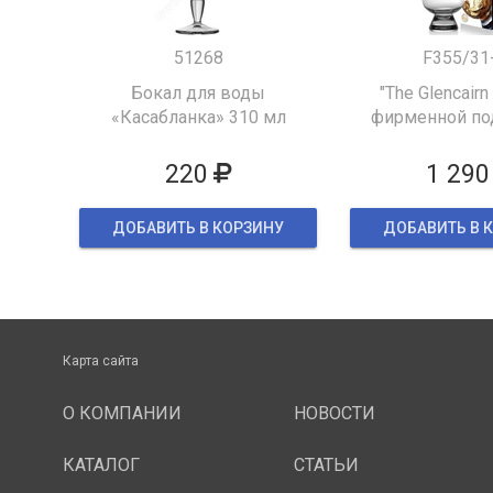
51268
F355/31
Бокал для воды
"The Glencairn
«Касабланка» 310 мл
фирменной по
упаков
220
1 290
ДОБАВИТЬ В КОРЗИНУ
ДОБАВИТЬ В 
Карта сайта
О КОМПАНИИ
НОВОСТИ
КАТАЛОГ
СТАТЬИ