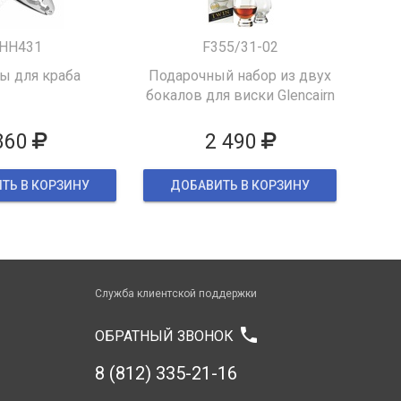
HH431
F355/31-02
 для краба
Подарочный набор из двух
бокалов для виски Glencairn
860
2 490
ТЬ В КОРЗИНУ
ДОБАВИТЬ В КОРЗИНУ
Служба клиентской поддержки
phone
ОБРАТНЫЙ ЗВОНОК
8 (812) 335-21-16