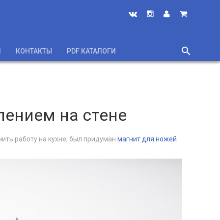
search
И
КОНТАКТЫ
PDF КАТАЛОГИ
close
лением на стене
чить работу на кухне, был придуман
магнит для ножей