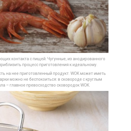
ющих контакта с пищей. Чугунные, из анодированного
риблизить процесс приготовления к идеальному.
асть на нее приготовленный продукт. WOK может иметь
жарки можно не беспокоиться: в сковороде с круглым
пла – главное превосходство сковородок WOK.