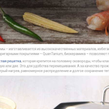
мы – изготавливается из высококачественных материалов, избега
ригарными покрытиями – QuanTanium, биокерамика – позволяют п
глая решетка
, которая крепится на половину сковороды, чтобы кл
лую или две. Это для удобства перемешивания. А за качество про
трый нагрев, равномерное распределение и долгое сохранение те