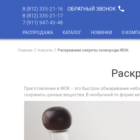
phone
8 (812) 335-21-16
ОБРАТНЫЙ ЗВОНОК
8 (812) 335-21-17
7 (911) 947-43-48
РАСПРОДАЖА
КАТАЛОГ
НОВИНКИ
О КОМП
Главная
Новости
Раскрываем секреты сковороды WOK.
Раск
Приготовление в WOK – это быстрое обжаривание небо
сохранить ценные вещества. В необычной по форме к