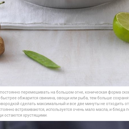
 постоянно перемешивать на большом огне, коническая форма ско
м быстрее обжарится свинина, овощи или рыба, тем больше сохраня
сковородкой сделать максимальный и все две минуты не отходить 
постоянно встряхиваются, используется очень мало масла, и блюда
щи остаются хрустящими.