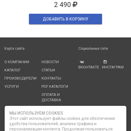
2 490
ДОБАВИТЬ В КОРЗИНУ
Карта сайта
Социальные сети
О КОМПАНИИ
НОВОСТИ
ВКОНТАКТЕ
ИНСТАГРАМ
КАТАЛОГ
СТАТЬИ
ПРОИЗВОДИТЕЛИ
КОНТАКТЫ
УСЛУГИ
PDF КАТАЛОГИ
ОПЛАТА И
ДОСТАВКА
Служба клиентской поддержки
МЫ ИСПОЛЬЗУЕМ COOKIES
Этот сайт использует файлы cookies для обеспечения
удобства пользователей, анализа трафика и
8 (812) 335-21-16
phone
ОБРАТНЫЙ ЗВОНОК
персонализации контента. Продолжая пользоваться