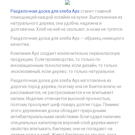
Разделочная доска для хлеба Арs
станет главной
помощницей каждой хозяйки на кухне. Выполненная из
натурального дерева, она удобна, надежна и
долговечна. Хлеб на ней не скользит, а ножи не тупятся.
Разделочная доска для хлеба Арs — образец немецкого
качества.
Компания Арs создает исключительно первоклассную
продукцию. Если производство, то только по
инновационным технологиям, если дизайн, то только
эксклюзивный, если дерево, то только натуральное.
Разделочная доска для хлеба Арs изготовлена из
дорогих пород дерева, поэтому она не боится влаги, не
расслаивается, не растрескивается и не впитывает
запахи. Изделие отличается высокой прочностью,
поэтому прослужит шеф-повару долгие годы. Помимо
этого деревянная доска обладает природными
антибактериальными свойствами. Благодаря наличию
специальных капилляров верхний слой дерева имеет
свойство впитывать бактерии, они не попадают на
лезвие ножа и хлеб. Живут бактерии до тех пор, пока