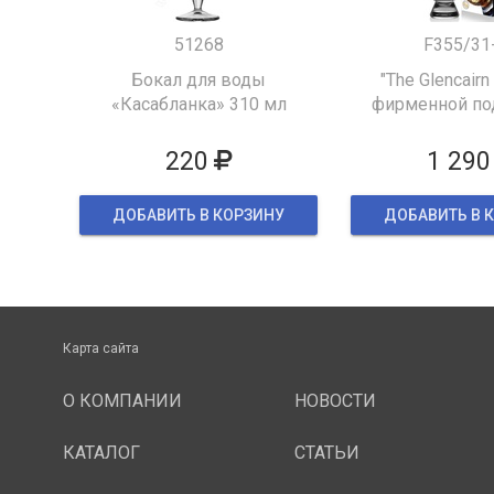
51268
F355/31
Бокал для воды
"The Glencairn
«Касабланка» 310 мл
фирменной по
упаков
220
1 290
ДОБАВИТЬ В КОРЗИНУ
ДОБАВИТЬ В 
Карта сайта
О КОМПАНИИ
НОВОСТИ
КАТАЛОГ
СТАТЬИ