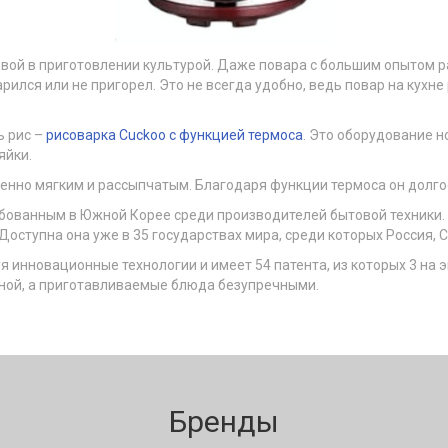
ивой в приготовлении культурой. Даже повара с большим опытом р
арился или не пригорел. Это не всегда удобно, ведь повар на кух
ь рис –
рисоварка Cuckoo с функцией термоса
. Это оборудование н
яйки.
енно мягким и рассыпчатым. Благодаря функции термоса он долго
бованным в Южной Корее среди производителей бытовой техники. Н
ступна она уже в 35 государствах мира, среди которых Россия, СШ
 инновационные технологии и имеет 54 патента, из которых 3 на 
тной, а приготавливаемые блюда безупречными.
Бренды