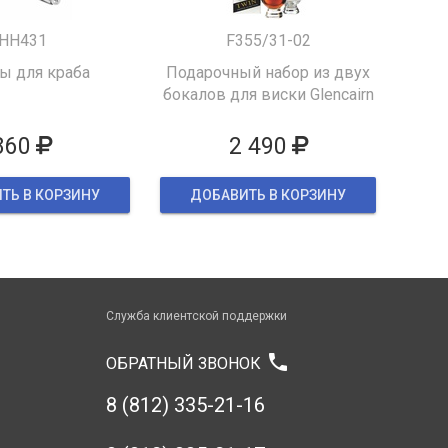
HH431
F355/31-02
 для краба
Подарочный набор из двух
бокалов для виски Glencairn
860
2 490
ТЬ В КОРЗИНУ
ДОБАВИТЬ В КОРЗИНУ
Служба клиентской поддержки
phone
ОБРАТНЫЙ ЗВОНОК
8 (812) 335-21-16