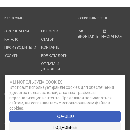
Карта сайта
Социальные сети
О КОМПАНИИ
НОВОСТИ
ВКОНТАКТЕ
ИНСТАГРАМ
КАТАЛОГ
СТАТЬИ
ПРОИЗВОДИТЕЛИ
КОНТАКТЫ
УСЛУГИ
PDF КАТАЛОГИ
ОПЛАТА И
ДОСТАВКА
Служба клиентской поддержки
МЫ ИСПОЛЬЗУЕМ COOKIES
Этот сайт использует файлы cookies для обеспечения
удобства пользователей, анализа трафика и
8 (812) 335-21-16
phone
ОБРАТНЫЙ ЗВОНОК
персонализации контента. Продолжая пользоваться
сайтом, вы соглашаетесь с использованием файлов
8 (812) 335-21-17
7 (911) 947-43-48
cookies.
ХОРОШО
© 2007 — 2026 Компания «Мир Посуды». Все права
ПОДРОБНЕЕ