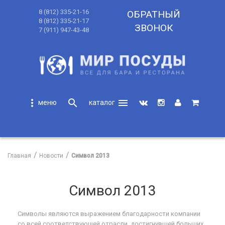
8 (812) 335-21-16
ОБРАТНЫЙ
8 (812) 335-21-17
ЗВОНОК
7 (911) 947-43-48
more_vert
search
menu
search
Главная
Новости
Символ 2013
Символ 2013
Символы являются выражением благодарности компании
со всей соответствующей отрасли, достигнувшей больших