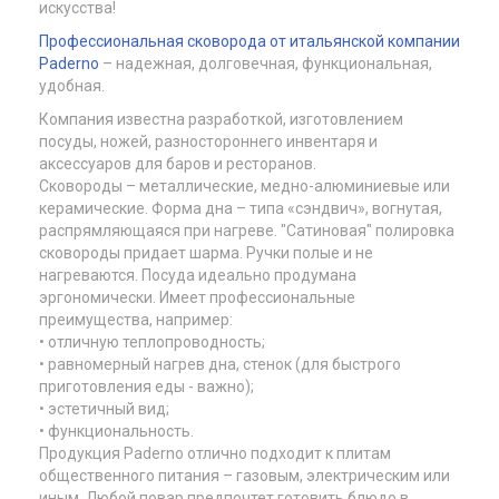
искусства!
Профессиональная сковорода от итальянской компании
Paderno
– надежная, долговечная, функциональная,
удобная.
Компания известна разработкой, изготовлением
посуды, ножей, разностороннего инвентаря и
аксессуаров для баров и ресторанов.
Сковороды – металлические, медно-алюминиевые или
керамические. Форма дна – типа «сэндвич», вогнутая,
распрямляющаяся при нагреве. "Сатиновая" полировка
сковороды придает шарма. Ручки полые и не
нагреваются. Посуда идеально продумана
эргономически. Имеет профессиональные
преимущества, например:
• отличную теплопроводность;
• равномерный нагрев дна, стенок (для быстрого
приготовления еды - важно);
• эстетичный вид;
• функциональность.
Продукция Paderno отлично подходит к плитам
общественного питания – газовым, электрическим или
иным. Любой повар предпочтет готовить блюдо в