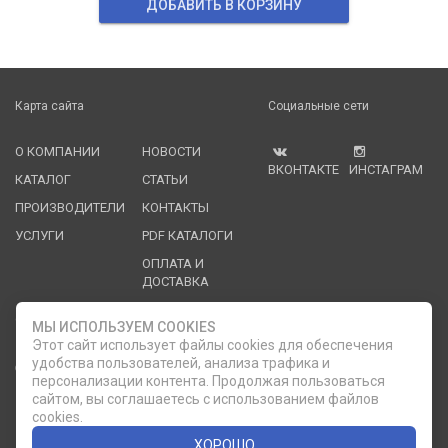
ДОБАВИТЬ В КОРЗИНУ
Карта сайта
Социальные сети
О КОМПАНИИ
НОВОСТИ
ВКОНТАКТЕ
ИНСТАГРАМ
КАТАЛОГ
СТАТЬИ
ПРОИЗВОДИТЕЛИ
КОНТАКТЫ
УСЛУГИ
PDF КАТАЛОГИ
ОПЛАТА И
ДОСТАВКА
Служба клиентской поддержки
МЫ ИСПОЛЬЗУЕМ COOKIES
Этот сайт использует файлы cookies для обеспечения
удобства пользователей, анализа трафика и
8 (812) 335-21-16
phone
ОБРАТНЫЙ ЗВОНОК
персонализации контента. Продолжая пользоваться
сайтом, вы соглашаетесь с использованием файлов
8 (812) 335-21-17
7 (911) 947-43-48
cookies.
ХОРОШО