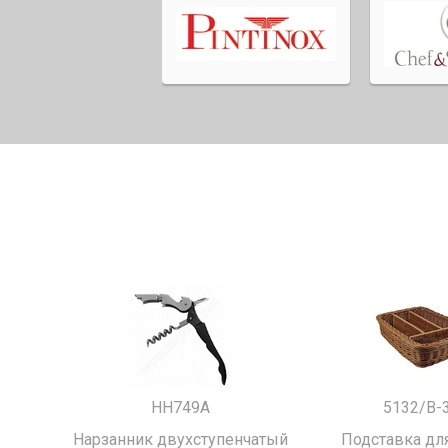
HH749A
5132/B-
Нарзанник двухступенчатый
Подставка для