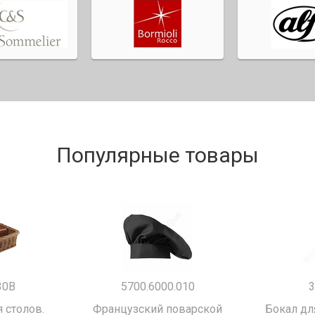
Популярные товары
30B
5700.6000.010
3
 столов.
Французский поварской
Бокал дл