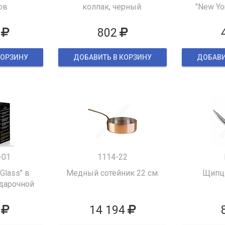
ов
колпак, черный.
"New Yor
802
КОРЗИНУ
ДОБАВИТЬ В КОРЗИНУ
ДОБАВИ
-01
1114-22
 Glass" в
Медный сотейник 22 см.
Щипцы
дарочной
ке
14 194