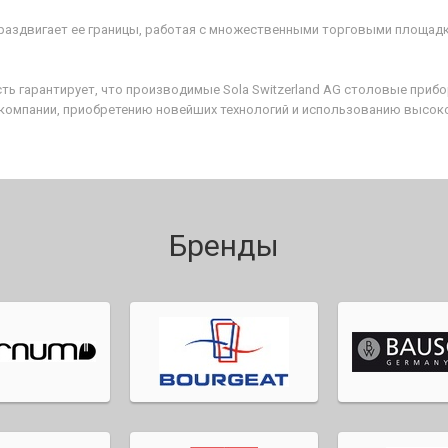
аздвигает ее границы, работая с множественными торговыми площадка
ь гарантирует, что производимые Sola Switzerland AG столовые прибо
 компании, приобретению новейших технологий и использованию высок
Бренды