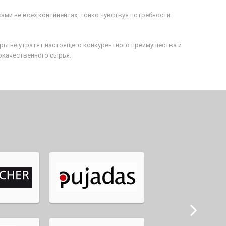
ми не всех континентах, тонко чувствуя потребности
ры не утратят настоящего конкурентного преимущества и
окачественного сырья.