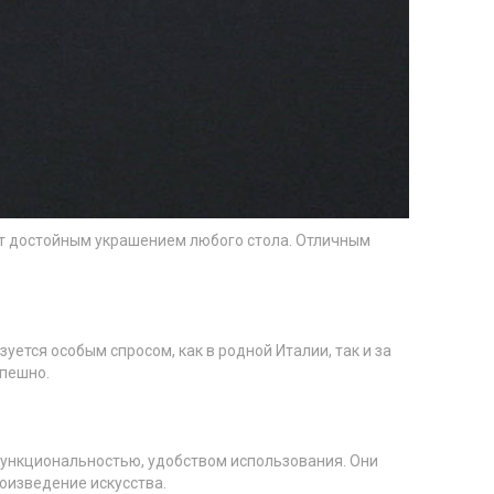
нут достойным украшением любого стола. Отличным
уется особым спросом, как в родной Италии, так и за
спешно.
ункциональностью, удобством использования. Они
оизведение искусства.