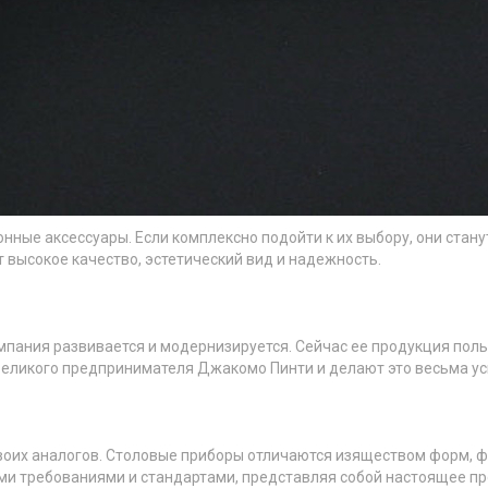
нные аксессуары. Если комплексно подойти к их выбору, они ста
ет высокое качество, эстетический вид и надежность.
омпания развивается и модернизируется. Сейчас ее продукция польз
великого предпринимателя Джакомо Пинти и делают это весьма у
воих аналогов.
Столовые приборы
отличаются изяществом форм, ф
ми требованиями и стандартами, представляя собой настоящее пр