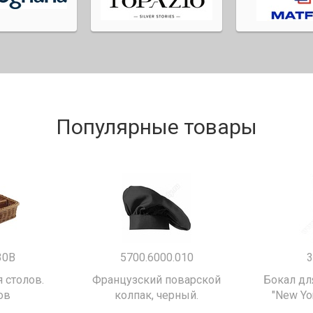
Популярные товары
30B
5700.6000.010
3
 столов.
Французский поварской
Бокал дл
ов
колпак, черный.
"New Yor