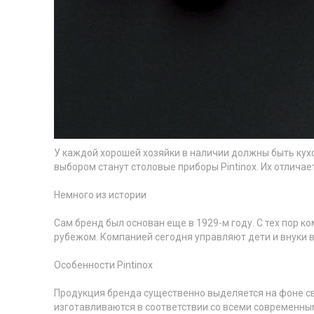
У каждой хорошей хозяйки в наличии должны быть кухо
выбором станут
столовые приборы Pintinox
. Их отлича
Немного из истории
Сам бренд был основан еще в 1929-м году. С тех пор к
рубежом. Компанией сегодня управляют дети и внуки 
Особенности
Pintinox
Продукция бренда существенно выделяется на фоне с
изготавливаются в соответствии со всеми современны