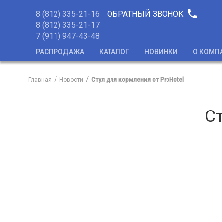
phone
8 (812) 335-21-16
ОБРАТНЫЙ ЗВОНОК
8 (812) 335-21-17
7 (911) 947-43-48
РАСПРОДАЖА
КАТАЛОГ
НОВИНКИ
О КОМП
Главная
Новости
Стул для кормления от ProHotel
Ст