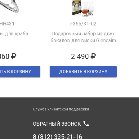
HH431
F355/31-02
 для краба
Подарочный набор из двух
бокалов для виски Glencairn
860
2 490
ТЬ В КОРЗИНУ
ДОБАВИТЬ В КОРЗИНУ
Служба клиентской поддержки
phone
ОБРАТНЫЙ ЗВОНОК
8 (812) 335-21-16