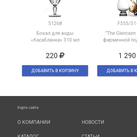
51268
F355/31
Бокал для воды
"The Glencairn
«Касабланка» 310 мл
фирменной по
упаков
220
1 290
ДОБАВИТЬ В КОРЗИНУ
ДОБАВИТЬ В 
Карта сайта
О КОМПАНИИ
НОВОСТИ
КАТАЛОГ
СТАТЬИ