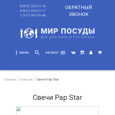
8 (812) 335-21-16
ОБРАТНЫЙ
8 (812) 335-21-17
ЗВОНОК
7 (911) 947-43-48
more_vert
search
menu
search
Главная
Новости
Свечи Pap Star
Свечи Pap Star