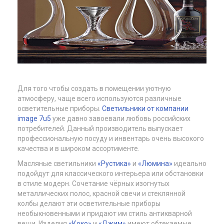
Для того чтобы создать в помещении уютную
атмосферу, чаще всего используются различные
осветительные приборы.
Светильники от компании
image 7u5
уже давно завоевали любовь российских
потребителей. Данный производитель выпускает
профессиональную посуду и инвентарь очень высокого
качества и в широком ассортименте.
Масляные светильники
«Рустика»
и
«Люмина»
идеально
подойдут для классического интерьера или обстановки
в стиле модерн. Сочетание чёрных изогнутых
металлических полос, красной свечи и стеклянной
колбы делают эти осветительные приборы
необыкновенными и придают им стиль антикварной
вещи. Изделия
«Коко»
и
«Джим»
имеют обтекаемые