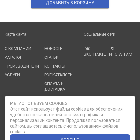
ДОБАВИТЬ В КОРЗИНУ
Карта сайта
Социальные сети
О КОМПАНИИ
НОВОСТИ
ВКОНТАКТЕ
ИНСТАГРАМ
КАТАЛОГ
СТАТЬИ
ПРОИЗВОДИТЕЛИ
КОНТАКТЫ
УСЛУГИ
PDF КАТАЛОГИ
ОПЛАТА И
ДОСТАВКА
Служба клиентской поддержки
МЫ ИСПОЛЬЗУЕМ COOKIES
Этот сайт использует файлы cookies для обеспечения
удобства пользователей, анализа трафика и
8 (812) 335-21-16
phone
ОБРАТНЫЙ ЗВОНОК
персонализации контента. Продолжая пользоваться
сайтом, вы соглашаетесь с использованием файлов
8 (812) 335-21-17
7 (911) 947-43-48
cookies.