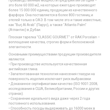
Производственные мощности предприятия сегодня –
это боле 60 000 м2, на которых ежегодно производят
более 15 000 000 единиц продукции из качественного
фарфора. Она поставляется в более 800 гостиниц и
отелей только в ОАЭ. В том числе это и такие известные,
как "Burj Al Arab" (Парус), а также "Atlantis Palm"
(Атлантис) в Дубаи.
Плоская тарелка "CLASSIC GOURMET" от RAK Porcelain –
воплощение качества, строгих форм и белоснежной
элегантности.
Основными преимуществами продукции производителя
являются:
• При производстве используется качественная
английская глина.
• Запатентованная технология нанесения глазури на
поверхность изделия исключает риск выбраковки.
• Доказанное сертификатами качество (ISO 9001:2008,
исследования в США, Великобритании, России и других
странах).
• Сохранение идеального вида даже через 2 года
постоянного использования.
• Способность посуды выдерживать до 16000 моек в