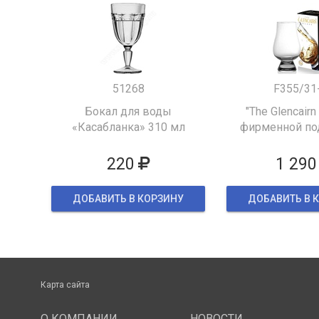
51268
F355/31
Бокал для воды
"The Glencairn
«Касабланка» 310 мл
фирменной по
упаков
220
1 290
ДОБАВИТЬ В КОРЗИНУ
ДОБАВИТЬ В 
Карта сайта
О КОМПАНИИ
НОВОСТИ