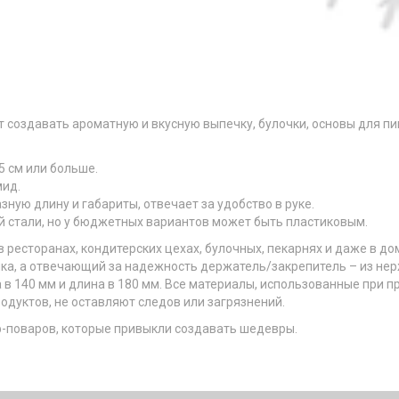
 создавать ароматную и вкусную выпечку, булочки, основы для пи
,5 см или больше.
мид.
азную длину и габариты, отвечает за удобство в руке.
 стали, но у бюджетных вариантов может быть пластиковым.
 в ресторанах, кондитерских цехах, булочных, пекарнях и даже в 
тика, а отвечающий за надежность держатель/закрепитель – из н
 в 140 мм и длина в 180 мм. Все материалы, использованные при 
одуктов, не оставляют следов или загрязнений.
еф-поваров, которые привыкли создавать шедевры.