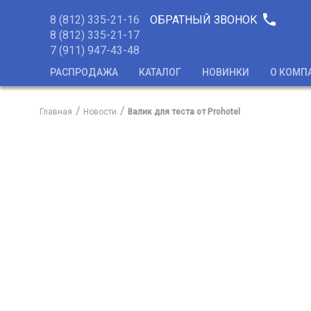
phone
8 (812) 335-21-16
ОБРАТНЫЙ ЗВОНОК
8 (812) 335-21-17
7 (911) 947-43-48
РАСПРОДАЖА
КАТАЛОГ
НОВИНКИ
О КОМП
Главная
Новости
Валик для теста от Prohotel