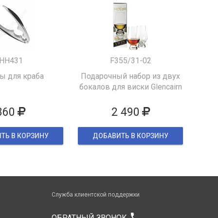
HH431
F355/31-02
 для краба
Подарочный набор из двух
бокалов для виски Glencairn
860
2 490
ТЬ В КОРЗИНУ
ДОБАВИТЬ В КОРЗИНУ
Служба клиентской поддержки
phone
ОБРАТНЫЙ ЗВОНОК