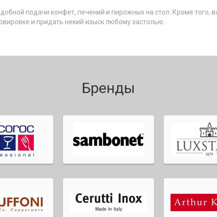
удобной подачи конфет, печений и пирожных на стол. Кроме того,
рвировке и придать некий изыск любому застолью.
Бренды