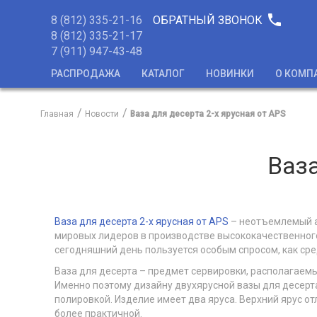
phone
8 (812) 335-21-16
ОБРАТНЫЙ ЗВОНОК
8 (812) 335-21-17
7 (911) 947-43-48
РАСПРОДАЖА
КАТАЛОГ
НОВИНКИ
О КОМП
Главная
Новости
Ваза для десерта 2-х ярусная от APS
Ваза
Ваза для десерта 2-х ярусная от APS
– неотъемлемый ак
мировых лидеров в производстве высококачественного
сегодняшний день пользуется особым спросом, как сре
Ваза для десерта – предмет сервировки, располагаемы
Именно поэтому дизайну двухярусной вазы для десерта
полировкой. Изделие имеет два яруса. Верхний ярус 
более практичной.