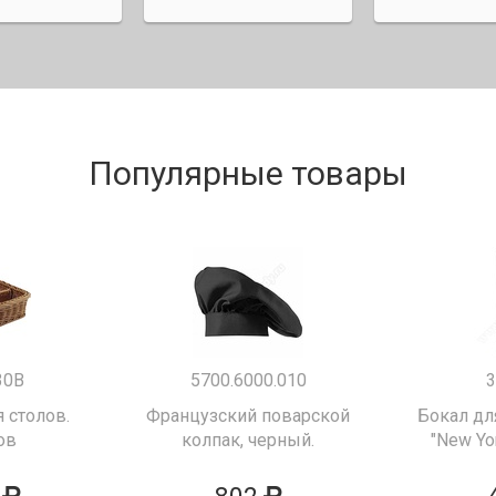
Популярные товары
30B
5700.6000.010
3
 столов.
Французский поварской
Бокал дл
ов
колпак, черный.
"New Yor