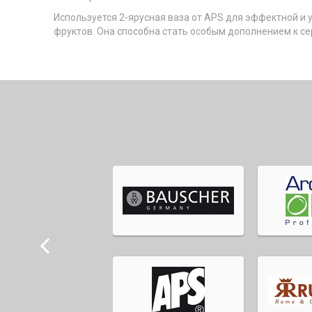
Используется 2-ярусная ваза от APS для эффектной и 
фруктов. Она способна стать особым дополнением к се