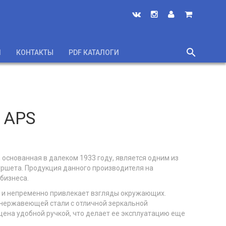
search
И
КОНТАКТЫ
PDF КАТАЛОГИ
close
т APS
основанная в далеком 1933 году, является одним из
уршета. Продукция данного производителя на
бизнеса.
ду и непременно привлекает взгляды окружающих.
з нержавеющей стали с отличной зеркальной
щена удобной ручкой, что делает ее эксплуатацию еще