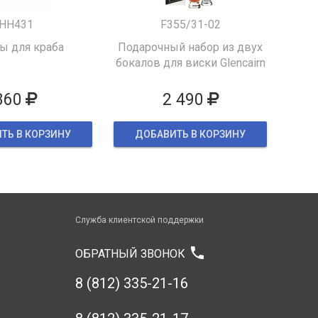
HH431
F355/31-02
 для краба
Подарочный набор из двух
бокалов для виски Glencairn
860
2 490
ТЬ В КОРЗИНУ
ДОБАВИТЬ В КОРЗИНУ
Служба клиентской поддержки
phone
ОБРАТНЫЙ ЗВОНОК
8 (812) 335-21-16