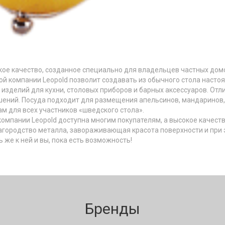
цкое качество, созданное специально для владельцев частных домо
ой компании Leopold позволит создавать из обычного стола насто
зделий для кухни, столовых приборов и барных аксессуаров. Отли
ений. Посуда подходит для размещения апельсинов, мандаринов, 
ам для всех участников «шведского стола».
компании Leopold доступна многим покупателям, а высокое каче
агородство металла, завораживающая красота поверхности и при 
же к ней и вы, пока есть возможность!
Бренды