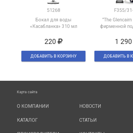
51268
F355/31
Бокал для воды
"The Glencairn
«Касабланка» 310 мл
фирменной по
упаков
220
1 290
ДОБАВИТЬ В КОРЗИНУ
ДОБАВИТЬ В 
Карта сайта
О КОМПАНИИ
НОВОСТИ
КАТАЛОГ
СТАТЬИ