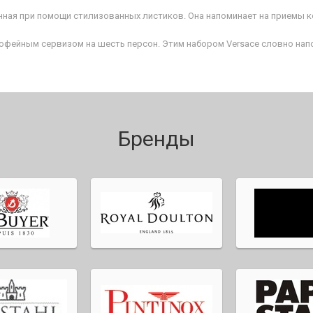
нная при помощи стилизованных листиков. Она напоминает на приемы 
офейным сервизом на шесть персон. Этим набором Versace словно напо
Бренды