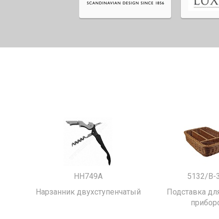
HH749A
5132/B-
Нарзанник двухступенчатый
Подставка для
прибор