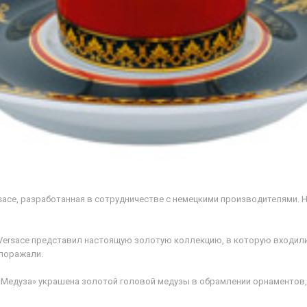
rsace, разработанная в сотрудничестве с немецкими производителями. 
 Versace представил настоящую золотую коллекцию, в которую входил
 поражали.
 «Медуза» украшена золотой головой медузы в обрамлении орнаментов,