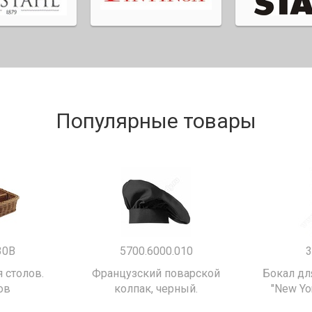
Популярные товары
30B
5700.6000.010
3
 столов.
Французский поварской
Бокал дл
ов
колпак, черный.
"New Yor