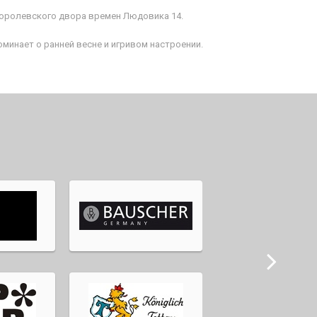
королевского двора времен Людовика 14.
минает о ранней весне и игривом настроении.