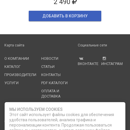
2 490
ДОБАВИТЬ В КОРЗИНУ
Карта сайта
Социальные сети
О КОМПАНИИ
НОВОСТИ
ВКОНТАКТЕ
ИНСТАГРАМ
КАТАЛОГ
СТАТЬИ
ПРОИЗВОДИТЕЛИ
КОНТАКТЫ
УСЛУГИ
PDF КАТАЛОГИ
ОПЛАТА И
ДОСТАВКА
Служба клиентской поддержки
МЫ ИСПОЛЬЗУЕМ COOKIES
Этот сайт использует файлы cookies для обеспечения
удобства пользователей, анализа трафика и
8 (812) 335-21-16
phone
ОБРАТНЫЙ ЗВОНОК
персонализации контента. Продолжая пользоваться