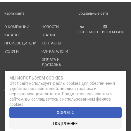
Карта сайта
Социальные сети
О КОМПАНИИ
НОВОСТИ
ВКОНТАКТЕ
ИНСТАГРАМ
КАТАЛОГ
СТАТЬИ
ПРОИЗВОДИТЕЛИ
КОНТАКТЫ
УСЛУГИ
PDF КАТАЛОГИ
ОПЛАТА И
ДОСТАВКА
Служба клиентской поддержки
МЫ ИСПОЛЬЗУЕМ COOKIES
Этот сайт использует файлы cookies для обеспечения
удобства пользователей, анализа трафика и
8 (812) 335-21-16
phone
ОБРАТНЫЙ ЗВОНОК
персонализации контента. Продолжая пользоваться
сайтом, вы соглашаетесь с использованием файлов
8 (812) 335-21-17
7 (911) 947-43-48
cookies.
ХОРОШО
© 2007 — 2026 Компания «Мир Посуды». Все права
ПОДРОБНЕЕ
защищены.